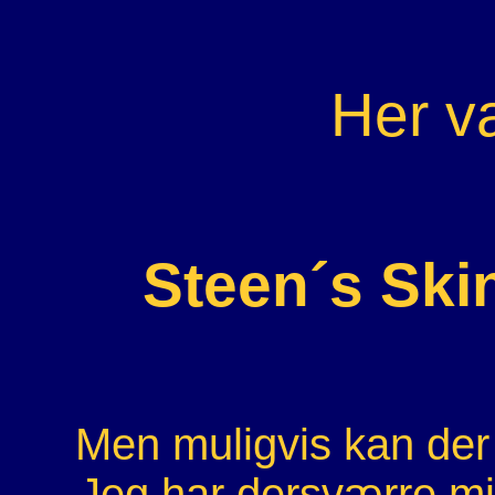
Her v
Steen´s Ski
Men muligvis kan der
Jeg har dersværre mi